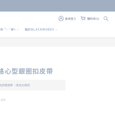
會員登入
購物車(0)
上 架 *:･ﾟ🦌۶
關於BLACKMODES
立即購買
型格心型銀圈扣皮帶
 免順豐運費－港澳台適用
.00