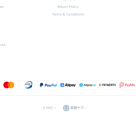
han
Return Policy
Terms & Conditions
oad,
$
HKD
繁體中文