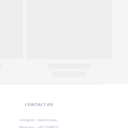
𝘾𝙊𝙉𝙏𝘼𝘾𝙏 𝙐𝙎
Instagram : blackmodes_
Whatsapp : +852 55988251