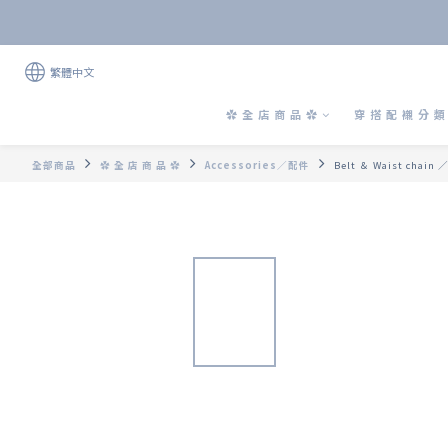
繁體中文
✿ 全 店 商 品 ✿
穿 搭 配 襯 分 類 
全部商品
✿ 全 店 商 品 ✿
Accessories／配件
Belt ＆ Waist chain