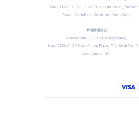
Shop 112&114 , 1/F , T.O.P This is Our Place , 700 Nat
Road , MongKok , Kowloon , HongKong
葵涌廣場分店
Open Hours 12:00〜21:00 (Everyday)
Shop C133a2 , 2/F Kwai Chung Plaza , 7-11 Kwai Foo R
Kwai Chung , N.T.