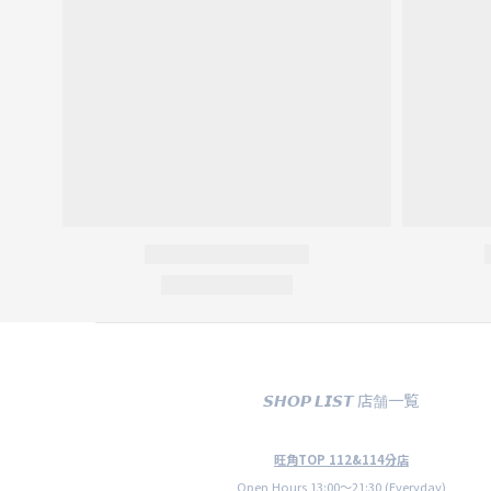
𝙎𝙃𝙊𝙋 𝙇𝙄𝙎𝙏 店舗一覧
旺角TOP 112&114分店
Open Hours 13:00〜21:30 (Everyday)