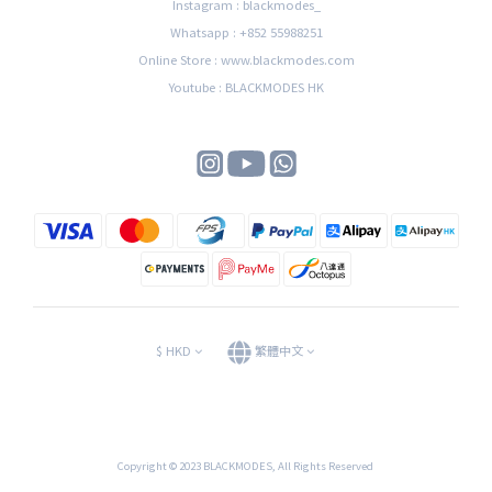
Instagram : blackmodes_
Whatsapp : +852 55988251
Online Store : www.blackmodes.com
Youtube : BLACKMODES HK
$
HKD
繁體中文
Copyright © 2023 BLACKMODES, All Rights Reserved