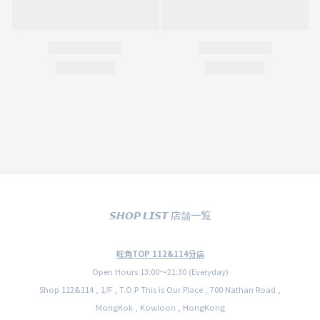
𝙎𝙃𝙊𝙋 𝙇𝙄𝙎𝙏 店舗一覧
旺角TOP 112&114分店
Open Hours 13:00〜21:30 (Everyday)
Shop 112&114 , 1/F , T.O.P This is Our Place , 700 Nathan Road ,
MongKok , Kowloon , HongKong