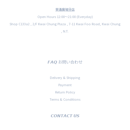
葵涌廣場分店
Open Hours 12:00〜21:00 (Everyday)
Shop C133a2 , 2/F Kwai Chung Plaza , 7-11 Kwai Foo Road, Kwai Chung
, N.T.
𝙁𝘼𝙌 お問い合わせ
Delivery & Shipping
Payment
Return Policy
Terms & Conditions
𝘾𝙊𝙉𝙏𝘼𝘾𝙏 𝙐𝙎