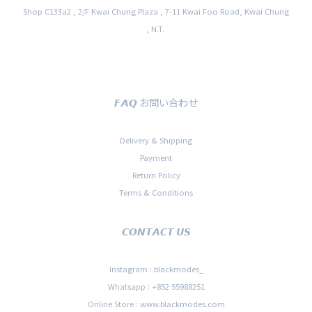
Shop C133a2 , 2/F Kwai Chung Plaza , 7-11 Kwai Foo Road, Kwai Chung
, N.T.
𝙁𝘼𝙌 お問い合わせ
Delivery & Shipping
Payment
Return Policy
Terms & Conditions
𝘾𝙊𝙉𝙏𝘼𝘾𝙏 𝙐𝙎
Instagram : blackmodes_
Whatsapp : +852 55988251
Online Store : www.blackmodes.com