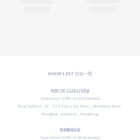
𝙎𝙃𝙊𝙋 𝙇𝙄𝙎𝙏 店舗一覧
旺角TOP 112&114分店
Open Hours 13:00〜21:30 (Everyday)
Shop 112&114 , 1/F , T.O.P This is Our Place , 700 Nathan Road ,
MongKok , Kowloon , HongKong
葵涌廣場分店
Open Hours 12:00〜21:00 (Everyday)