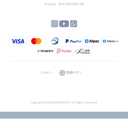
Youtube : BLACKMODES HK
$
HKD
繁體中文
Copyright © 2023 BLACKMODES, All Rights Reserved
立即購買