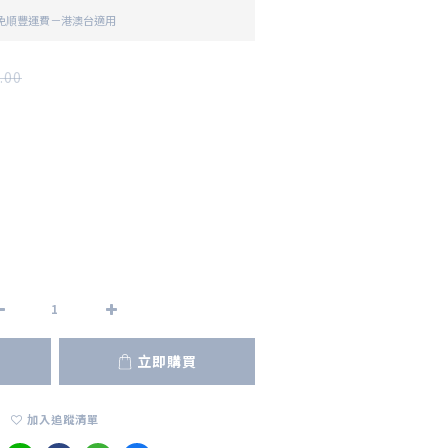
 免順豐運費－港澳台適用
.00
立即購買
加入追蹤清單