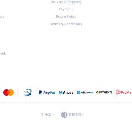
Delivery & Shipping
Payment
han
Return Policy
Terms & Conditions
oad,
$
HKD
繁體中文