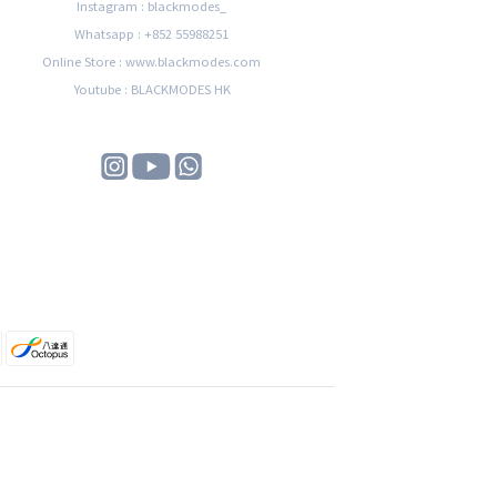
Instagram : blackmodes_
Whatsapp : +852 55988251
Online Store : www.blackmodes.com
Youtube : BLACKMODES HK