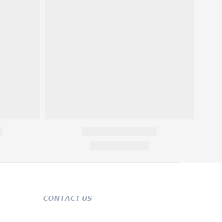
𝘾𝙊𝙉𝙏𝘼𝘾𝙏 𝙐𝙎