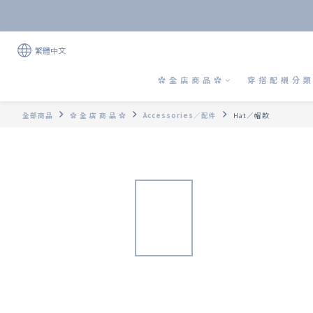
繁體中文
✿ 全 店 商 品 ✿
穿 搭 配 襯 分 類 
全部商品
✿ 全 店 商 品 ✿
Accessories／配件
Hat／帽款