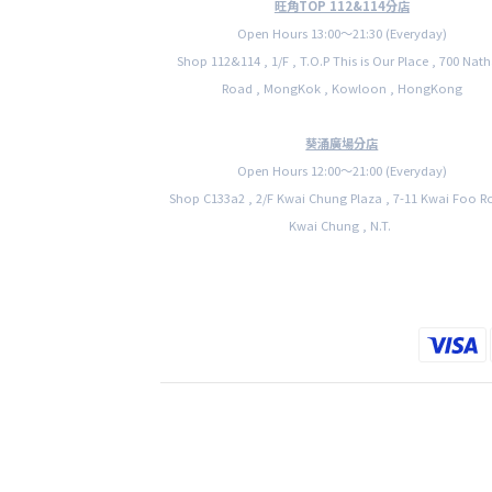
旺角TOP 112&114分店
Open Hours 13:00〜21:30 (Everyday)
Shop 112&114 , 1/F , T.O.P This is Our Place , 700 Nat
Road , MongKok , Kowloon , HongKong
葵涌廣場分店
Open Hours 12:00〜21:00 (Everyday)
Shop C133a2 , 2/F Kwai Chung Plaza , 7-11 Kwai Foo R
Kwai Chung , N.T.