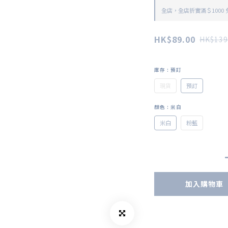
全店，全店折實滿＄1000
HK$89.00
HK$139
庫存
: 預訂
現貨
預訂
顏色
: 米白
米白
粉藍
加入購物車