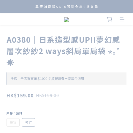
旺角/葵廣門市免費自取⋆⭒˚.⋆ 全店滿$800免順豐運費直送港澳台(•̀ᴗ• ) ̑̑
單 筆 消 費 滿 $ 6 0 0 即 送 全 年 9 折 會 員
旺角/葵廣門市免費自取⋆⭒˚.⋆ 全店滿$800免順豐運費直送港澳台(•̀ᴗ• ) ̑̑
A0380｜日系造型感UP!!夢幻感
層次紗紗2 ways斜肩單肩袋 ⋆｡˚
☀️
全店，全店折實滿＄1000 免順豐運費－港澳台適用
HK$159.00
HK$199.00
庫存
: 預訂
現貨
預訂