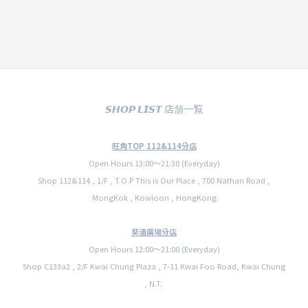
𝙎𝙃𝙊𝙋 𝙇𝙄𝙎𝙏 店舗一覧
旺角TOP 112&114分店
Open Hours 13:00〜21:30 (Everyday)
Shop 112&114 , 1/F , T.O.P This is Our Place , 700 Nathan Road ,
MongKok , Kowloon , HongKong
葵涌廣場分店
Open Hours 12:00〜21:00 (Everyday)
Shop C133a2 , 2/F Kwai Chung Plaza , 7-11 Kwai Foo Road, Kwai Chung
, N.T.