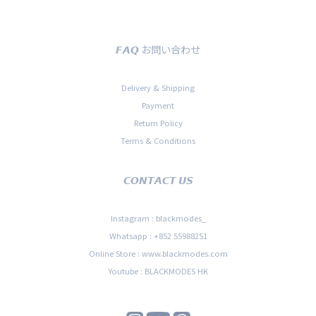
𝙁𝘼𝙌 お問い合わせ
Delivery & Shipping
Payment
Return Policy
Terms & Conditions
𝘾𝙊𝙉𝙏𝘼𝘾𝙏 𝙐𝙎
Instagram : blackmodes_
Whatsapp : +852 55988251
Online Store : www.blackmodes.com
Youtube : BLACKMODES HK