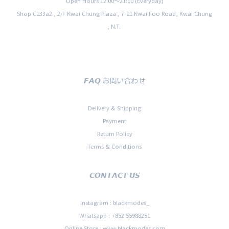
Open Hours 12:00〜21:00 (Everyday)
Shop C133a2 , 2/F Kwai Chung Plaza , 7-11 Kwai Foo Road, Kwai Chung
, N.T.
𝙁𝘼𝙌 お問い合わせ
Delivery & Shipping
Payment
Return Policy
Terms & Conditions
𝘾𝙊𝙉𝙏𝘼𝘾𝙏 𝙐𝙎
Instagram : blackmodes_
Whatsapp : +852 55988251
Online Store : www.blackmodes.com