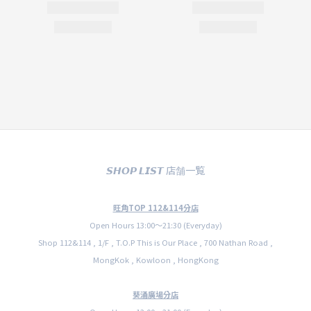
𝙎𝙃𝙊𝙋 𝙇𝙄𝙎𝙏 店舗一覧
旺角TOP 112&114分店
Open Hours 13:00〜21:30 (Everyday)
Shop 112&114 , 1/F , T.O.P This is Our Place , 700 Nathan Road ,
MongKok , Kowloon , HongKong
葵涌廣場分店