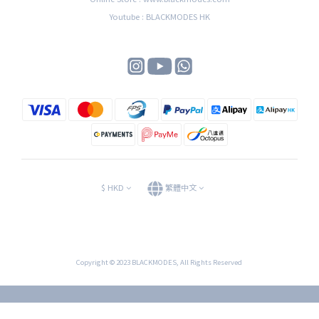
Youtube : BLACKMODES HK
$
HKD
繁體中文
Copyright © 2023 BLACKMODES, All Rights Reserved