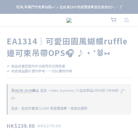
旺角/葵廣門市免費自取⋆⭒˚.⋆ 全店滿$800免順豐運費直送港澳台(•̀ᴗ• ) ̑̑
旺角/葵廣門市免費自取⋆⭒˚.⋆ 全店滿$800免順豐運費直送港澳台(•̀ᴗ• ) ̑̑
單 筆 消 費 滿 $ 6 0 0 即 送 全 年 9 折 會 員
旺角/葵廣門市免費自取⋆⭒˚.⋆ 全店滿$800免順豐運費直送港澳台(•̀ᴗ• ) ̑̑
EA1314｜可愛田園風蝴蝶ruffle
邊可束吊帶OPS🎧 ♪‧⁺🐰⑅
ᰍ  商品或會因室內外光線而存在微色差
ᰍ  本店商品圖片僅作參考，一切以實物作準
至
08/06 16:00
截止
全店，Hello Summer₊˚⛅全店新品2件95折 3件88折.ೃ࿔*:
🌻･
全店，全店折實滿＄1000 免順豐運費－港澳台適用
HK$239.00
HK$279.00