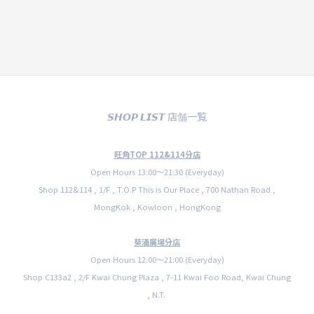
𝙎𝙃𝙊𝙋 𝙇𝙄𝙎𝙏 店舗一覧
旺角TOP 112&114分店
Open Hours 13:00〜21:30 (Everyday)
Shop 112&114 , 1/F , T.O.P This is Our Place , 700 Nathan Road ,
MongKok , Kowloon , HongKong
葵涌廣場分店
Open Hours 12:00〜21:00 (Everyday)
Shop C133a2 , 2/F Kwai Chung Plaza , 7-11 Kwai Foo Road, Kwai Chung
, N.T.