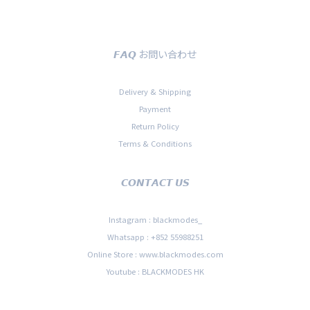
𝙁𝘼𝙌 お問い合わせ
Delivery & Shipping
Payment
Return Policy
Terms & Conditions
𝘾𝙊𝙉𝙏𝘼𝘾𝙏 𝙐𝙎
Instagram : blackmodes_
Whatsapp : +852 55988251
Online Store : www.blackmodes.com
Youtube : BLACKMODES HK