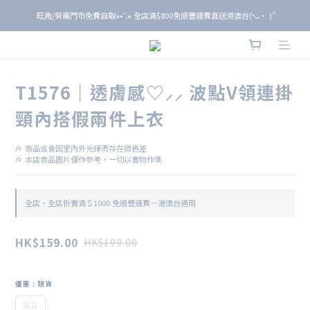
旺角/葵廣門市免費自取⋆⭒˚.⋆ 全店滿$800免順豐運費直送港澳台(•̀ᴗ• ) ̑̑
旺角/葵廣門市免費自取⋆⭒˚.⋆ 全店滿$800免順豐運費直送港澳台(•̀ᴗ• ) ̑̑
單 筆 消 費 滿 $ 6 0 0 即 送 全 年 9 折 會 員
旺角/葵廣門市免費自取⋆⭒˚.⋆ 全店滿$800免順豐運費直送港澳台(•̀ᴗ• ) ̑̑
T1576｜透膚感♡⸝⸝ 波點V領連掛
頸內搭假兩件上衣
ᰍ  商品或會因室內外光線而存在微色差
ᰍ  本店商品圖片僅作參考，一切以實物作準
全店，全店折實滿＄1000 免順豐運費－港澳台適用
HK$159.00
HK$199.00
優惠
: 現貨
現貨