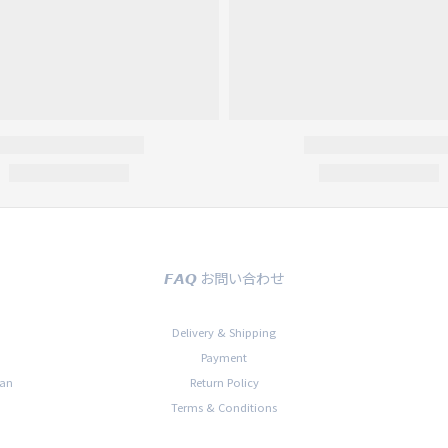
𝙁𝘼𝙌 お問い合わせ
Delivery & Shipping
Payment
han
Return Policy
Terms & Conditions