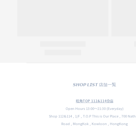
𝙎𝙃𝙊𝙋 𝙇𝙄𝙎𝙏 店舗一覧
旺角TOP 112&114分店
Open Hours 13:00〜21:30 (Everyday)
Shop 112&114 , 1/F , T.O.P This is Our Place , 700 Nat
Road , MongKok , Kowloon , HongKong