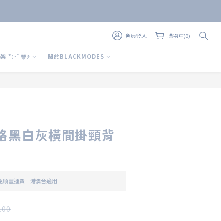
會員登入
購物車(0)
上 架 *:･ﾟ🦌۶
關於BLACKMODES
型格黑白灰橫間掛頸背
 免順豐運費－港澳台適用
.00