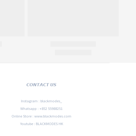
𝘾𝙊𝙉𝙏𝘼𝘾𝙏 𝙐𝙎
Instagram : blackmodes_
Whatsapp : +852 55988251
Online Store : www.blackmodes.com
Youtube : BLACKMODES HK