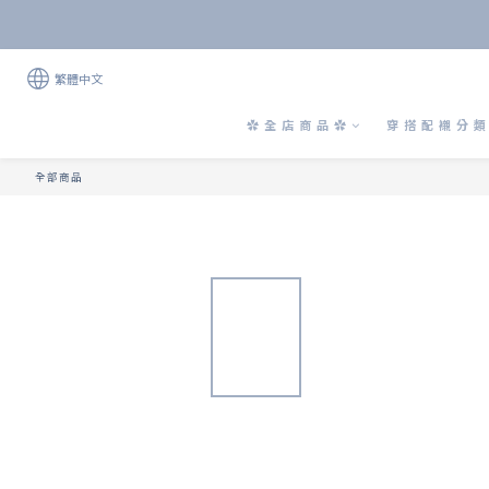
繁體中文
✿ 全 店 商 品 ✿
穿 搭 配 襯 分 類 
全部商品