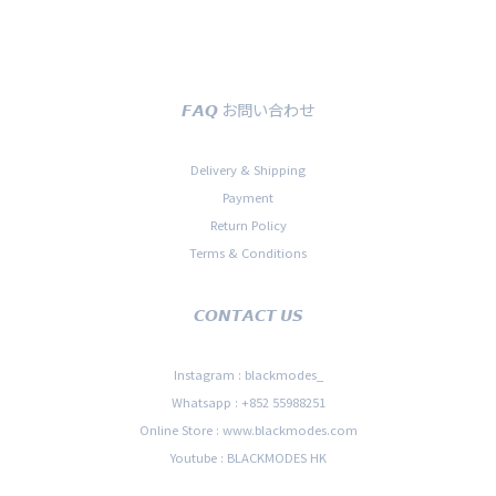
𝙁𝘼𝙌 お問い合わせ
Delivery & Shipping
Payment
Return Policy
Terms & Conditions
𝘾𝙊𝙉𝙏𝘼𝘾𝙏 𝙐𝙎
Instagram : blackmodes_
Whatsapp : +852 55988251
Online Store : www.blackmodes.com
Youtube : BLACKMODES HK