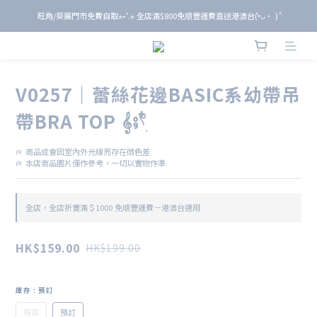
旺角/葵廣門市免費自取⋆⭒˚.⋆ 全店滿$800免順豐運費直送港澳台(•̀ᴗ• ) ̑̑
旺角/葵廣門市免費自取⋆⭒˚.⋆ 全店滿$800免順豐運費直送港澳台(•̀ᴗ• ) ̑̑
單 筆 消 費 滿 $ 6 0 0 即 送 全 年 9 折 會 員
旺角/葵廣門市免費自取⋆⭒˚.⋆ 全店滿$800免順豐運費直送港澳台(•̀ᴗ• ) ̑̑
V0257｜蕾絲花邊BASIC系幼帶吊
帶BRA TOP 𝄞⨾𓍢ִ໋
ᰍ  商品或會因室內外光線而存在微色差
ᰍ  本店商品圖片僅作參考，一切以實物作準
全店，全店折實滿＄1000 免順豐運費－港澳台適用
HK$159.00
HK$199.00
庫存
: 預訂
現貨
預訂