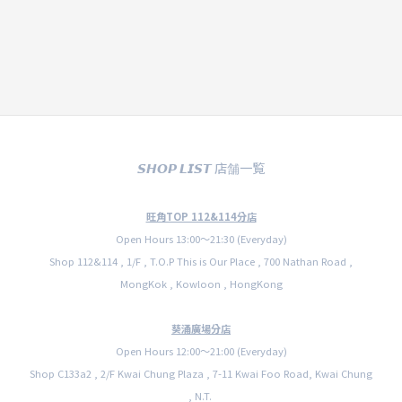
𝙎𝙃𝙊𝙋 𝙇𝙄𝙎𝙏 店舗一覧
旺角TOP 112&114分店
Open Hours 13:00〜21:30 (Everyday)
Shop 112&114 , 1/F , T.O.P This is Our Place , 700 Nathan Road ,
MongKok , Kowloon , HongKong
葵涌廣場分店
Open Hours 12:00〜21:00 (Everyday)
Shop C133a2 , 2/F Kwai Chung Plaza , 7-11 Kwai Foo Road, Kwai Chung
, N.T.