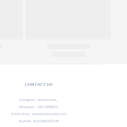
𝘾𝙊𝙉𝙏𝘼𝘾𝙏 𝙐𝙎
Instagram : blackmodes_
Whatsapp : +852 55988251
Online Store : www.blackmodes.com
Youtube : BLACKMODES HK