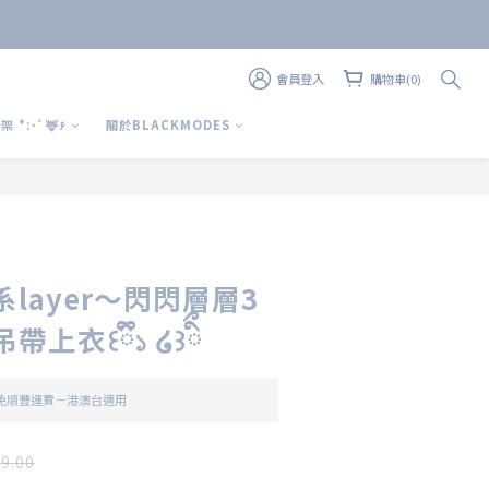
會員登入
購物車(0)
上 架 *:･ﾟ🦌۶
關於BLACKMODES
立即購買
系layer～閃閃層層3
上衣꒰ྀི১ ໒꒱ིྀ
 免順豐運費－港澳台適用
9.00