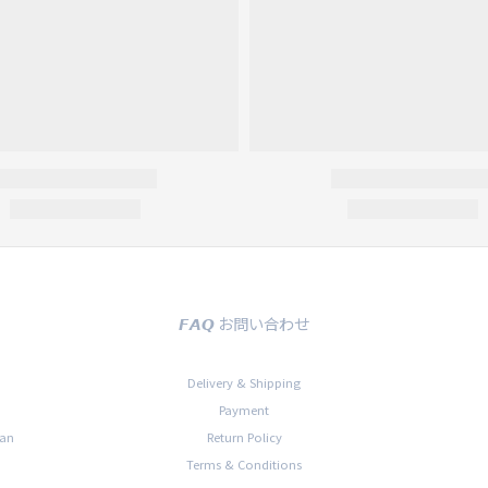
𝙁𝘼𝙌 お問い合わせ
Delivery & Shipping
Payment
han
Return Policy
Terms & Conditions