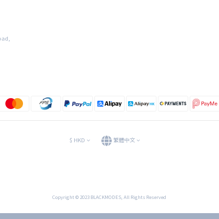
oad,
$
HKD
繁體中文
Copyright © 2023 BLACKMODES, All Rights Reserved