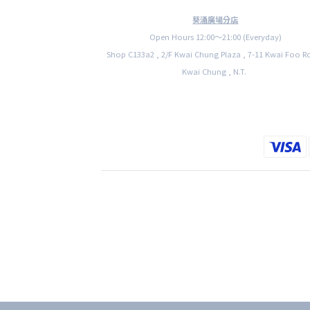
葵涌廣場分店
Open Hours 12:00〜21:00 (Everyday)
Shop C133a2 , 2/F Kwai Chung Plaza , 7-11 Kwai Foo R
Kwai Chung , N.T.