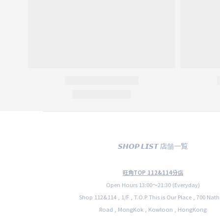
𝙎𝙃𝙊𝙋 𝙇𝙄𝙎𝙏 店舗一覧
旺角TOP 112&114分店
Open Hours 13:00〜21:30 (Everyday)
Shop 112&114 , 1/F , T.O.P This is Our Place , 700 Nat
Road , MongKok , Kowloon , HongKong