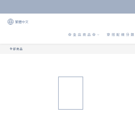
繁體中文
✿ 全 店 商 品 ✿
穿 搭 配 襯 分 類 
全部商品