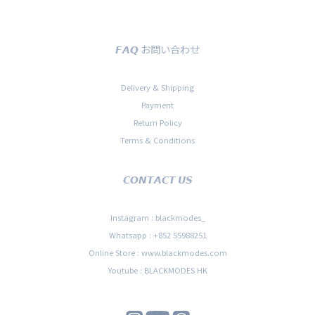
𝙁𝘼𝙌 お問い合わせ
Delivery & Shipping
Payment
Return Policy
Terms & Conditions
𝘾𝙊𝙉𝙏𝘼𝘾𝙏 𝙐𝙎
Instagram : blackmodes_
Whatsapp : +852 55988251
Online Store : www.blackmodes.com
Youtube : BLACKMODES HK