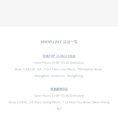
𝙎𝙃𝙊𝙋 𝙇𝙄𝙎𝙏 店舗一覧
旺角TOP 112&114分店
Open Hours 13:00〜21:30 (Everyday)
Shop 112&114 , 1/F , T.O.P This is Our Place , 700 Nathan Road ,
MongKok , Kowloon , HongKong
葵涌廣場分店
Open Hours 12:00〜21:00 (Everyday)
Shop C133a2 , 2/F Kwai Chung Plaza , 7-11 Kwai Foo Road, Kwai Chung
, N.T.