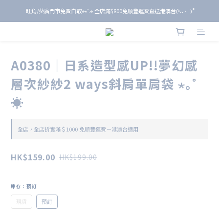
旺角/葵廣門市免費自取⋆⭒˚.⋆ 全店滿$800免順豐運費直送港澳台(•̀ᴗ• ) ̑̑
旺角/葵廣門市免費自取⋆⭒˚.⋆ 全店滿$800免順豐運費直送港澳台(•̀ᴗ• ) ̑̑
單 筆 消 費 滿 $ 6 0 0 即 送 全 年 9 折 會 員
旺角/葵廣門市免費自取⋆⭒˚.⋆ 全店滿$800免順豐運費直送港澳台(•̀ᴗ• ) ̑̑
A0380｜日系造型感UP!!夢幻感
層次紗紗2 ways斜肩單肩袋 ⋆｡˚
☀️
全店，全店折實滿＄1000 免順豐運費－港澳台適用
HK$159.00
HK$199.00
庫存
: 預訂
現貨
預訂