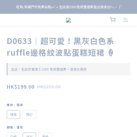
旺角/葵廣門市免費自取⋆⭒˚.⋆ 全店滿$800免順豐運費直送港澳台(•̀ᴗ• ) ̑̑
旺角/葵廣門市免費自取⋆⭒˚.⋆ 全店滿$800免順豐運費直送港澳台(•̀ᴗ• ) ̑̑
單 筆 消 費 滿 $ 6 0 0 即 送 全 年 9 折 會 員
旺角/葵廣門市免費自取⋆⭒˚.⋆ 全店滿$800免順豐運費直送港澳台(•̀ᴗ• ) ̑̑
D0633｜超可愛！黑灰白色系
ruffle邊格紋波點蛋糕短裙 🍦
全店，全店折實滿＄1000 免順豐運費－港澳台適用
HK$199.00
HK$259.00
庫存
: 現貨
現貨
預訂
顏色
: 淺灰
白色
淺灰
黑色