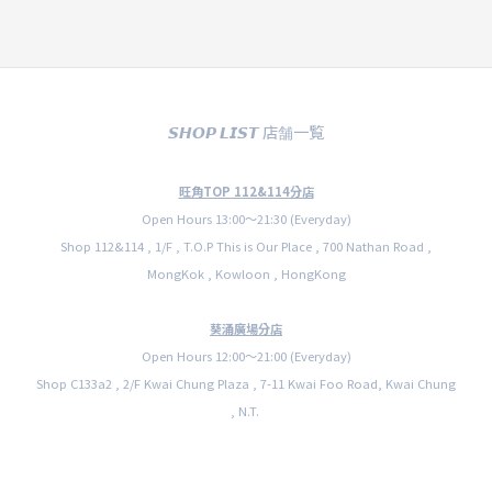
𝙎𝙃𝙊𝙋 𝙇𝙄𝙎𝙏 店舗一覧
旺角TOP 112&114分店
Open Hours 13:00〜21:30 (Everyday)
Shop 112&114 , 1/F , T.O.P This is Our Place , 700 Nathan Road ,
MongKok , Kowloon , HongKong
葵涌廣場分店
Open Hours 12:00〜21:00 (Everyday)
Shop C133a2 , 2/F Kwai Chung Plaza , 7-11 Kwai Foo Road, Kwai Chung
, N.T.