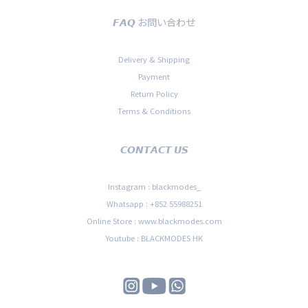
𝙁𝘼𝙌 お問い合わせ
Delivery & Shipping
Payment
Return Policy
Terms & Conditions
𝘾𝙊𝙉𝙏𝘼𝘾𝙏 𝙐𝙎
Instagram : blackmodes_
Whatsapp : +852 55988251
Online Store : www.blackmodes.com
Youtube : BLACKMODES HK