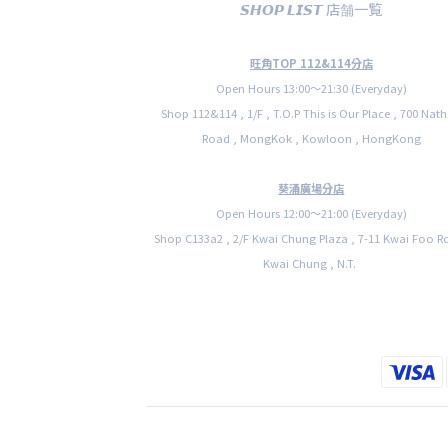
𝙎𝙃𝙊𝙋 𝙇𝙄𝙎𝙏 店舗一覧
旺角TOP 112&114分店
Open Hours 13:00〜21:30 (Everyday)
Shop 112&114 , 1/F , T.O.P This is Our Place , 700 Nat
Road , MongKok , Kowloon , HongKong
葵涌廣場分店
Open Hours 12:00〜21:00 (Everyday)
Shop C133a2 , 2/F Kwai Chung Plaza , 7-11 Kwai Foo R
Kwai Chung , N.T.