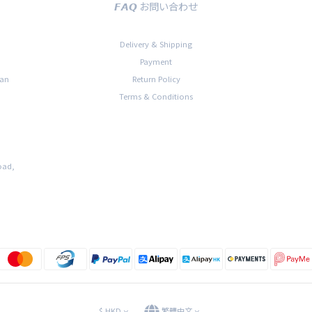
𝙁𝘼𝙌 お問い合わせ
Delivery & Shipping
Payment
han
Return Policy
Terms & Conditions
oad,
$
HKD
繁體中文