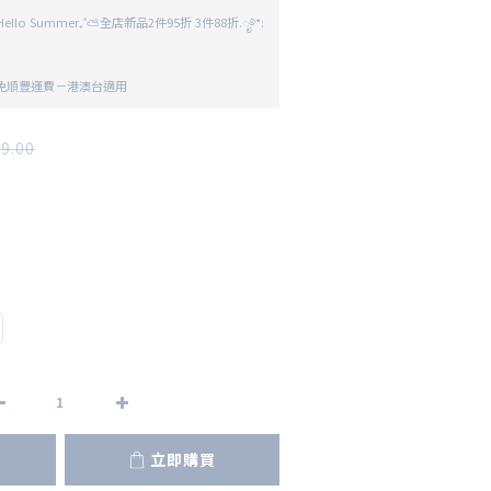
llo Summer₊˚⛅全店新品2件95折 3件88折.ೃ࿔*:
 免順豐運費－港澳台適用
9.00
立即購買