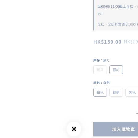
至
08/06 16:00
截止
全店，He
🌻･
全店，全店折實滿＄1000
HK$159.00
HK$19
庫存
: 預訂
現貨
預訂
顏色
: 白色
白色
粉藍
黑色
加入購物車