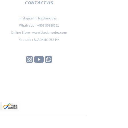
𝘾𝙊𝙉𝙏𝘼𝘾𝙏 𝙐𝙎
Instagram : blackmodes_
Whatsapp : +852 55988251
Online Store : www.blackmodes.com
Youtube : BLACKMODES HK