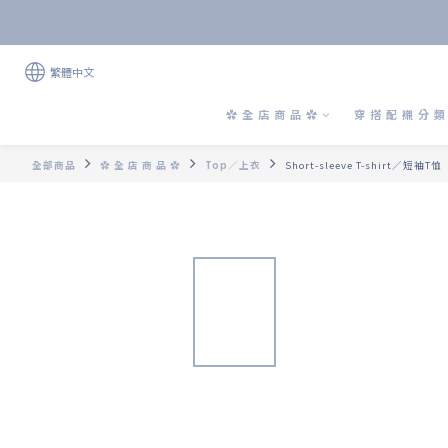
繁體中文
✿ 全 店 商 品 ✿
穿 搭 配 襯 分 類 
全部商品
✿ 全 店 商 品 ✿
Top／上衣
Short-sleeve T-shirt／短袖T恤