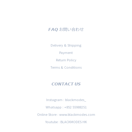
𝙁𝘼𝙌 お問い合わせ
Delivery & Shipping
Payment
Return Policy
Terms & Conditions
𝘾𝙊𝙉𝙏𝘼𝘾𝙏 𝙐𝙎
Instagram : blackmodes_
Whatsapp : +852 55988251
Online Store : www.blackmodes.com
Youtube : BLACKMODES HK