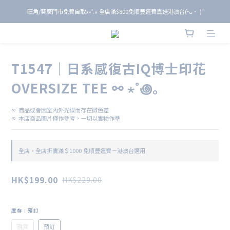
旺角/葵廣門市免費自取⋆⭒˚.⋆ 全店滿$800免順豐運費直送港澳台(•̀ᴗ• ) ̑̑
旺角/葵廣門市免費自取⋆⭒˚.⋆ 全店滿$800免順豐運費直送港澳台(•̀ᴗ• ) ̑̑
單 筆 消 費 滿 $ 6 0 0 即 送 全 年 9 折 會 員
旺角/葵廣門市免費自取⋆⭒˚.⋆ 全店滿$800免順豐運費直送港澳台(•̀ᴗ• ) ̑̑
T1547｜日系感復古IQ博士印花
OVERSIZE TEE ⚯ ⋆˚꩜｡
ᰍ  商品或會因室內外光線而存在微色差
ᰍ  本店商品圖片僅作參考，一切以實物作準
全店，全店折實滿＄1000 免順豐運費－港澳台適用
HK$199.00
HK$229.00
庫存
: 預訂
現貨
預訂