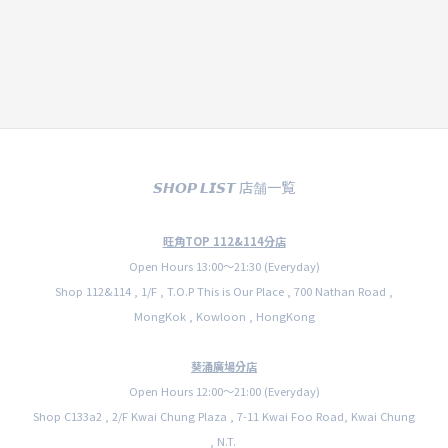
𝙎𝙃𝙊𝙋 𝙇𝙄𝙎𝙏 店舗一覧
旺角TOP 112&114分店
Open Hours 13:00〜21:30 (Everyday)
Shop 112&114 , 1/F , T.O.P This is Our Place , 700 Nathan Road ,
MongKok , Kowloon , HongKong
葵涌廣場分店
Open Hours 12:00〜21:00 (Everyday)
Shop C133a2 , 2/F Kwai Chung Plaza , 7-11 Kwai Foo Road, Kwai Chung
, N.T.