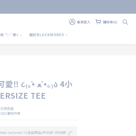
會員登入
購物車(0)
上 架 *:･ﾟ🦌۶
關於BLACKMODES
立即購買
•̀ ﻌ •́｡₎ა 4小
RSIZE TEE
存在微色差
一切以實物作準
llo Summer₊˚⛅全店新品2件95折 3件88折.ೃ࿔*: