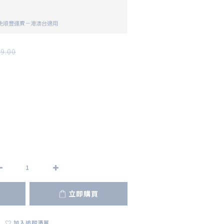
 免順豐運費－港澳台適用
9.00
立即購買
加入追蹤清單