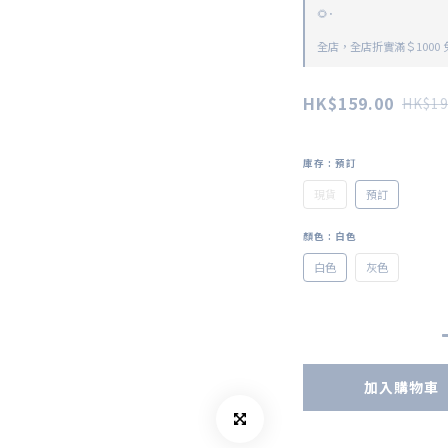
🌻･
全店，全店折實滿＄1000
HK$159.00
HK$19
庫存
: 預訂
現貨
預訂
顏色
: 白色
白色
灰色
加入購物車