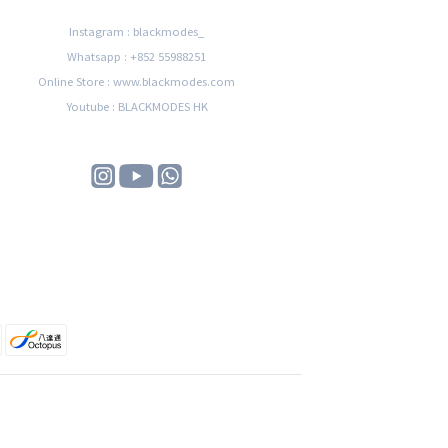
Instagram : blackmodes_
Whatsapp : +852 55988251
Online Store : www.blackmodes.com
Youtube : BLACKMODES HK