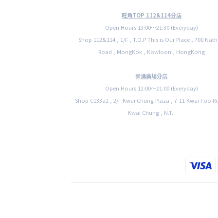
旺角TOP 112&114分店
Open Hours 13:00〜21:30 (Everyday)
Shop 112&114 , 1/F , T.O.P This is Our Place , 700 Nat
Road , MongKok , Kowloon , HongKong
葵涌廣場分店
Open Hours 12:00〜21:00 (Everyday)
Shop C133a2 , 2/F Kwai Chung Plaza , 7-11 Kwai Foo R
Kwai Chung , N.T.