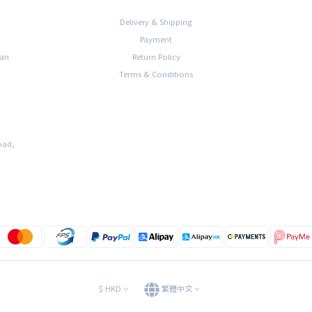
Delivery & Shipping
Payment
han
Return Policy
Terms & Conditions
oad,
$
HKD
繁體中文