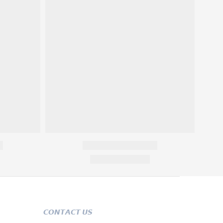
𝘾𝙊𝙉𝙏𝘼𝘾𝙏 𝙐𝙎