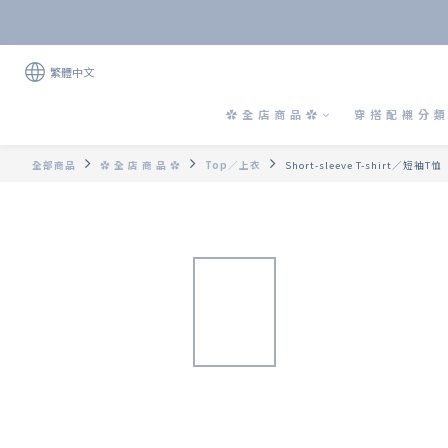
繁體中文
✿ 全 店 商 品 ✿
穿 搭 配 襯 分 類 
全部商品
✿ 全 店 商 品 ✿
Top／上衣
Short-sleeve T-shirt／短袖T恤