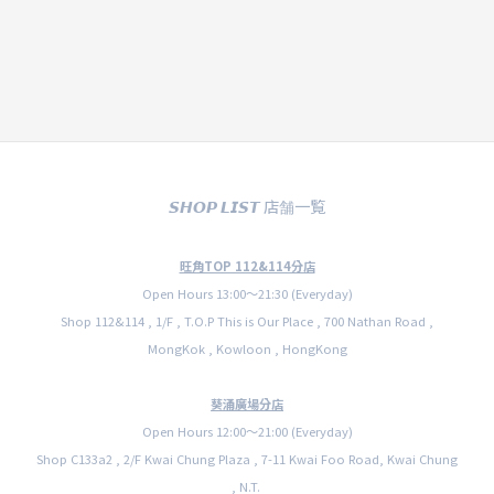
𝙎𝙃𝙊𝙋 𝙇𝙄𝙎𝙏 店舗一覧
旺角TOP 112&114分店
Open Hours 13:00〜21:30 (Everyday)
Shop 112&114 , 1/F , T.O.P This is Our Place , 700 Nathan Road ,
MongKok , Kowloon , HongKong
葵涌廣場分店
Open Hours 12:00〜21:00 (Everyday)
Shop C133a2 , 2/F Kwai Chung Plaza , 7-11 Kwai Foo Road, Kwai Chung
, N.T.