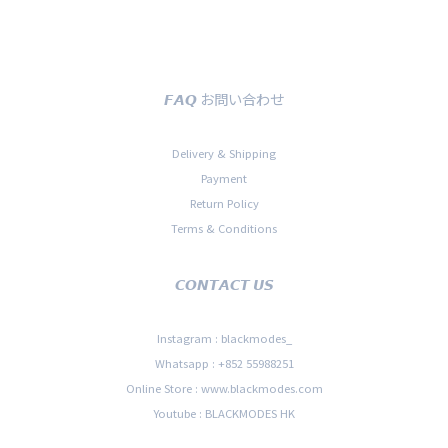
𝙁𝘼𝙌 お問い合わせ
Delivery & Shipping
Payment
Return Policy
Terms & Conditions
𝘾𝙊𝙉𝙏𝘼𝘾𝙏 𝙐𝙎
Instagram : blackmodes_
Whatsapp : +852 55988251
Online Store : www.blackmodes.com
Youtube : BLACKMODES HK