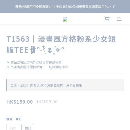
旺角/葵廣門市免費自取⋆⭒˚.⋆ 全店滿$800免順豐運費直送港澳台(•̀ᴗ• ) ̑̑
旺角/葵廣門市免費自取⋆⭒˚.⋆ 全店滿$800免順豐運費直送港澳台(•̀ᴗ• ) ̑̑
單 筆 消 費 滿 $ 6 0 0 即 送 全 年 9 折 會 員
旺角/葵廣門市免費自取⋆⭒˚.⋆ 全店滿$800免順豐運費直送港澳台(•̀ᴗ• ) ̑̑
T1563｜漫畫風方格粉系少女短
版TEE🩰°˖𓍢ִ໋🌷͙֒✧°
ᰍ  商品或會因室內外光線而存在微色差
ᰍ  本店商品圖片僅作參考，一切以實物作準
全店，全店折實滿＄1000 免順豐運費－港澳台適用
HK$159.00
HK$199.00
優惠
: 預訂
現貨
預訂