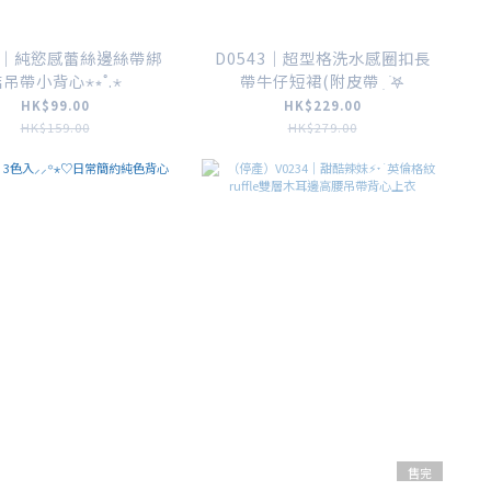
42｜純慾感蕾絲邊絲帶綁
D0543｜超型格洗水感圈扣長
吊帶小背心⋆⭒˚.⋆
帶牛仔短裙(附皮帶 ִ ࣪𖤐
HK$99.00
HK$229.00
HK$159.00
HK$279.00
售完