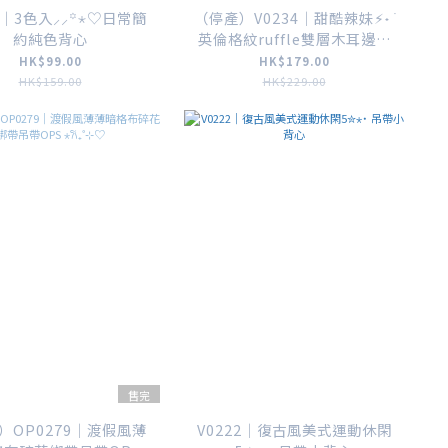
5｜3色入⸝⸝꙳⋆♡日常簡
（停產）V0234｜甜酷辣妹⚡︎˖ ࣪
約純色背心
英倫格紋ruffle雙層木耳邊高
腰吊帶背心上衣
HK$99.00
HK$179.00
HK$159.00
HK$229.00
售完
）OP0279｜渡假風薄
V0222｜復古風美式運動休閑