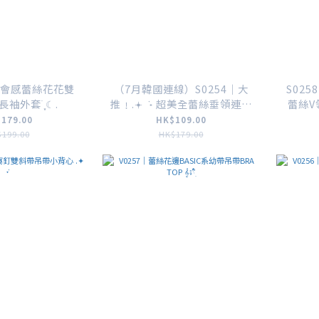
｜約會感蕾絲花花雙
（7月韓國連線）S0254｜大
S025
外套࣪ ִֶָ☾.
推﹗.𖥔 ݁ ˖ 超美全蕾絲垂領連吊
蕾絲V
帶背心SET
179.00
HK$109.00
199.00
HK$179.00