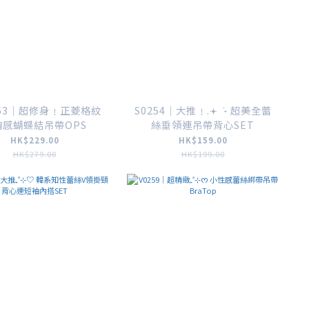
263｜超修身﹗正菱格紋
S0254｜大推﹗.𖥔 ݁ ˖ 超美全蕾
胸感蝴蝶結吊帶OPS
絲垂領連吊帶背心SET
HK$229.00
HK$159.00
HK$279.00
HK$199.00