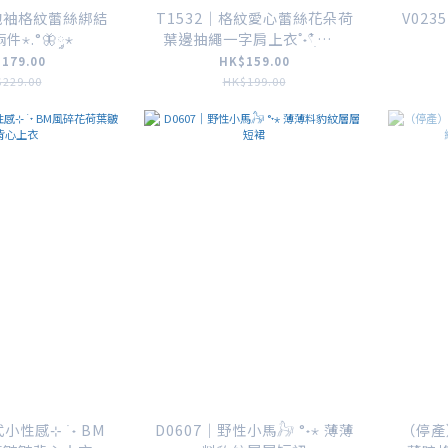
泡泡袖格紋蕾絲綁結
T1532｜格紋愛心蕾絲花朵荷
V023
⋆.°🦋༘⋆
葉邊抽繩一字肩上衣˚˖𓍢ִ໋💅🏻
✧˚.
179.00
HK$159.00
229.00
HK$199.00
小性感⊹ ࣪ ˖ BM
D0607｜野性小馬𓃗 °˖⋆ 薄薄
（停產