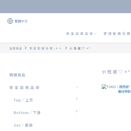
繁體中文
✿ 全 店 商 品 ✿
穿 搭 配 襯 分 類 
全部商品
穿 搭 配 襯 分 類 ◟✦ ✧.
小 性 感 ♡ ✧*
小 性 感 ♡ ✧*
精選商品
✿ 全 店 商 品 ✿
Top／上衣
Bottom／下身
Set／套裝