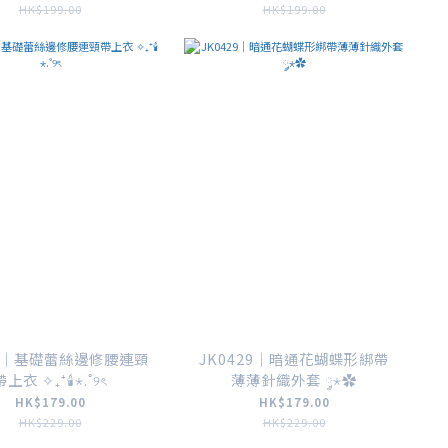
HK$199.00
HK$199.00
41｜基礎蕾絲邊修腰連頸
JK0429｜暗通花蝴蝶形綁帶
帶上衣 ✧₊⁺🕯⋆.˚୨ৎ
薄薄針織外套 ༘⋆✿
HK$179.00
HK$179.00
HK$229.00
HK$229.00