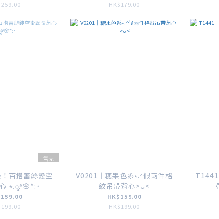
259.00
HK$179.00
售完
超美！百搭蕾絲鏤空
V0201｜糖果色系⭑.ᐟ假兩件格
T14
⋆.ೃ࿔🌸*:･
紋吊帶背心>ᴗ<
159.00
HK$159.00
199.00
HK$199.00