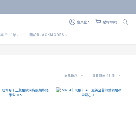
會員登入
購物車(0)
上 架 *:･ﾟ🦌۶
關於BLACKMODES
商品排序
每頁顯示 48 個