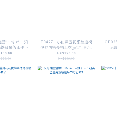
感°‧🫧 ࿔*:･ 知
T0427｜小仙氣雪花細紋透視
OP0
絲邊絲帶假兩件長
薄紗內搭長袖上衣༘⋆🤍˚ .❄️₊˚ෆ
束
袖上衣
159.00
HK$159.00
199.00
HK$199.00