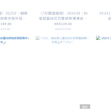
）V0250｜蝴蝶
（7月韓國連線）JK0438｜約
V02
綁帶吊帶外搭⋆.˚
會感蕾絲花花雙綁帶薄薄長袖
結
🦋༘⋆
外套࣪ ִֶָ☾.
109.00
HK$129.00
179.00
HK$179.00
售完