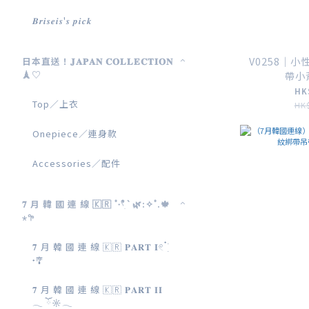
𝑩𝒓𝒊𝒔𝒆𝒊𝒔'𝒔 𝒑𝒊𝒄𝒌
V0258｜
日本直送！𝐉𝐀𝐏𝐀𝐍 𝐂𝐎𝐋𝐋𝐄𝐂𝐓𝐈𝐎𝐍
🗼♡
帶小背
HK
Top／上衣
HK$
Onepiece／連身款
Accessories／配件
𝟕 月 韓 國 連 線 🇰🇷 ˚˖𓍢ִ໋`🌿:✧˚.🍁
⋆𖧧
𝟕 月 韓 國 連 線 🇰🇷 𝐏𝐀𝐑𝐓 𝐈𓏲 ๋࣭ ࣪
˖🎐
𝟕 月 韓 國 連 線 🇰🇷 𝐏𝐀𝐑𝐓 𝐈𝐈
𓂃 ོ☼𓂃