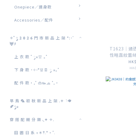
Onepiece／連身款
Accessories／配件
✧˚ ༘ 𝟐 𝟎 𝟐 𝟔 門 市 新 品 上 架 *:･ﾟ
🦌۶
T1623｜通透
性暗直紋蕾
上 衣 款 ˚ ༘⋆👚 ｡˚
HK$
HK$
下 身 款 ˙✧˖°👗👖 ༘ ⋆｡˚
配 件 款‎‧₊˚ 👜👟🧢 ˚₊‧
早 鳥 🦜 初 秋 新 品 上 架 .𖥔 ݁ ˖🍁
🍂༘⋆
穿 搭 配 襯 分 類 ◟✦ ✧.
田 園 日 系 𖥧＊𖤣‪‪.° ·˚.