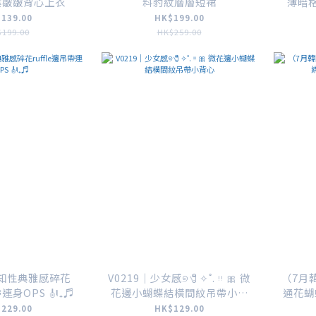
葉皺皺背心上衣
料豹紋層層短裙
薄暗
139.00
HK$199.00
199.00
HK$259.00
｜知性典雅感碎花
V0219｜少女感୭🧷✧˚. ᵎᵎ 🎀 微
（7月
帶連身OPS 🎻₊♬
花邊小蝴蝶結橫間紋吊帶小背
通花蝴
心
229.00
HK$129.00