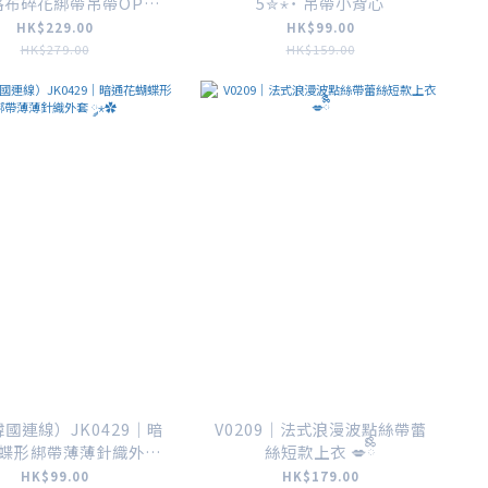
格布碎花綁帶吊帶OPS
5✮⋆˙ 吊帶小背心
⋆𐙚₊˚⊹♡
HK$229.00
HK$99.00
HK$279.00
HK$159.00
韓國連線）JK0429｜暗
V0209｜法式浪漫波點絲帶蕾
蝶形綁帶薄薄針織外套
絲短款上衣 💋ྀིྀི
༘⋆✿
HK$99.00
HK$179.00