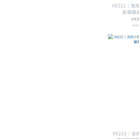
V0221｜
掛頸假兩件
HK$
HK$
V0223｜法式