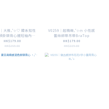
8｜大推₊˚⊹♡ 韓系知性
V0259｜超精緻₊˚⊹ᰔ 小性感
領掛頸背心連短袖內搭
蕾絲綁帶吊帶BraTop
SET
HK$179.00
HK$179.00
HK$259.00
HK$229.00