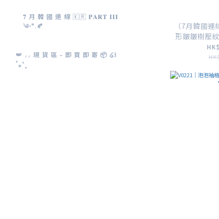
𝟕 月 韓 國 連 線 🇰🇷 𝐏𝐀𝐑𝐓 𝐈𝐈𝐈
（7月韓國連線
༄˖°.🍂
形皺皺樹壓紋
HK$
🪽 ⸝⸝ 現 貨 區 - 即 買 即 寄 📦 ໒꒱
HK$
˚⁎⁺˳