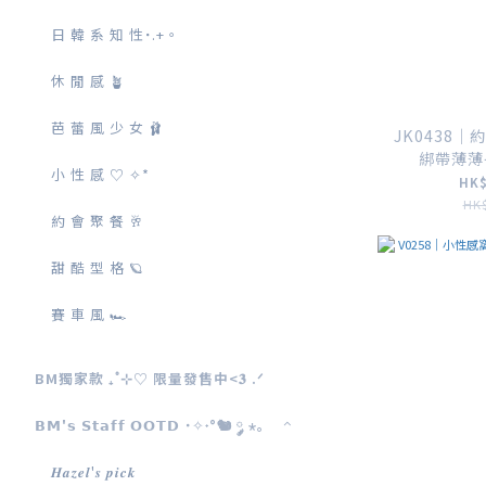
日 韓 系 知 性˙.+。
休 閒 感 🪴
芭 蕾 風 少 女 🩰
JK0438
綁帶薄薄長袖
小 性 感 ♡ ✧*
HK$
HK$
約 會 聚 餐 🥂
甜 酷 型 格 🪐
賽 車 風 🏎
BM獨家款 ₊˚⊹♡ 限量發售中<𝟑 .ᐟ
𝗕𝗠'𝘀 𝗦𝘁𝗮𝗳𝗳 𝗢𝗢𝗧𝗗 ˙✧˖°🐿️ ༘ ⋆｡
𝑯𝒂𝒛𝒆𝒍'𝒔 𝒑𝒊𝒄𝒌