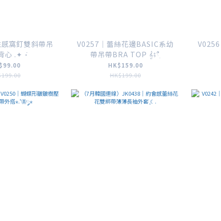
小性感窩釘雙斜帶吊
V0257｜蕾絲花邊BASIC系幼
V02
心 .✦ ݁˖
帶吊帶BRA TOP 𝄞⨾𓍢ִ໋
$99.00
HK$159.00
199.00
HK$199.00