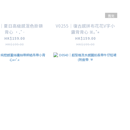
售完
56｜夏日高級感混色掛頸
V0255｜復古感拼布花花V字小
背心 ‧₊˚ ⋅
露背背心 ꕤ｡˚⋆
HK$159.00
HK$159.00
HK$199.00
HK$199.00