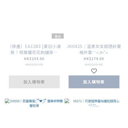
售完
（停產）EA1283 |夏日小清
JK0425｜溫柔女友感透紗菱
新！荷葉邊花花刺繡背心
格外套𓍼⋆౨ৎ˚⟡
OPS ❀。• *₊
HK$239.00
HK$179.00
HK$299.00
HK$229.00
加入購物車
加入購物車