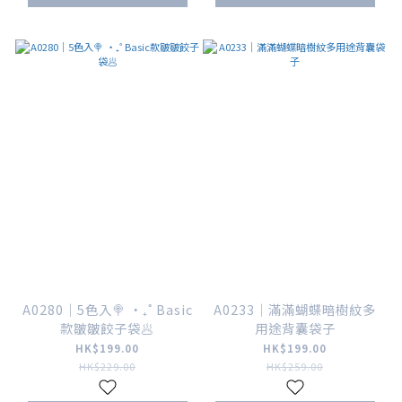
A0280｜5色入🍭 ‧₊˚ Basic
A0233｜滿滿蝴蝶暗樹紋多
款皺皺餃子袋🥟
用途背囊袋子
HK$199.00
HK$199.00
HK$229.00
HK$259.00