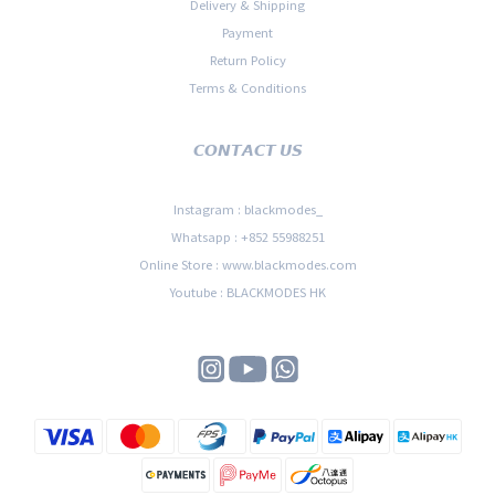
Delivery & Shipping
Payment
Return Policy
Terms & Conditions
𝘾𝙊𝙉𝙏𝘼𝘾𝙏 𝙐𝙎
Instagram : blackmodes_
Whatsapp : +852 55988251
Online Store : www.blackmodes.com
Youtube : BLACKMODES HK