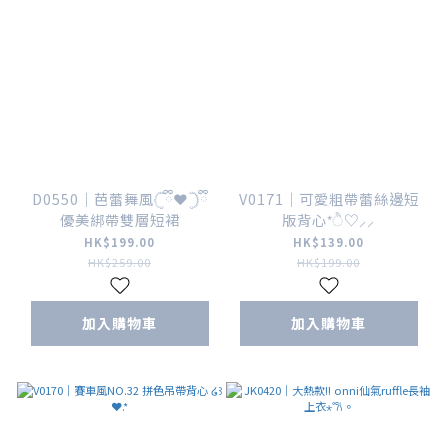
D0550｜芭蕾舞風𓊆ྀི❤︎𓊇ྀི
V0171｜可愛粗帶蕾絲邊短
優美綁帶雙層短裙
版背心*ੈ♡⸝⸝
HK$199.00
HK$139.00
HK$259.00
HK$199.00
加入購物車
加入購物車