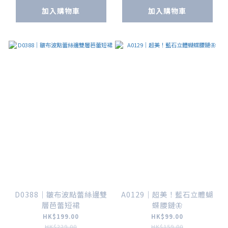
加入購物車
加入購物車
D0388｜皺布波點蕾絲邊雙
A0129｜超美！藍石立體蝴
層芭蕾短裙
蝶腰鏈🦋
HK$199.00
HK$99.00
HK$229.00
HK$159.00