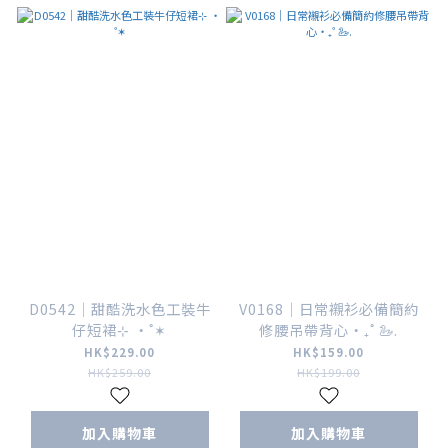
D0542｜甜酷洗水色工裝牛
V0168｜日常襯衫必備簡約
仔短裙⊹ ‧˚✶
修腰吊帶背心‧₊˚ 🦢.
HK$229.00
HK$159.00
HK$259.00
HK$199.00
加入購物車
加入購物車