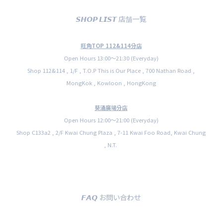
𝙎𝙃𝙊𝙋 𝙇𝙄𝙎𝙏 店舗一覧
旺角TOP 112&114分店
Open Hours 13:00〜21:30 (Everyday)
Shop 112&114 , 1/F , T.O.P This is Our Place , 700 Nathan Road ,
MongKok , Kowloon , HongKong
葵涌廣場分店
Open Hours 12:00〜21:00 (Everyday)
Shop C133a2 , 2/F Kwai Chung Plaza , 7-11 Kwai Foo Road, Kwai Chung
, N.T.
𝙁𝘼𝙌 お問い合わせ