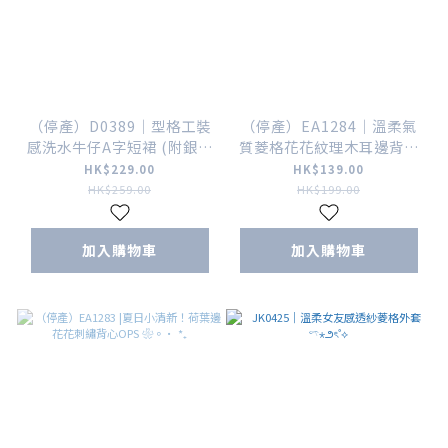
（停產）D0389｜型格工裝
（停產）EA1284｜溫柔氣
感洗水牛仔A字短裙 (附銀圈
質菱格花花紋理木耳邊背心
皮帶
°❀🐞⋆.ೃ࿔*:･
HK$229.00
HK$139.00
HK$259.00
HK$199.00
加入購物車
加入購物車