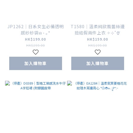
JP1262｜日系女生必備透明
T1580｜溫柔純欲風蕾絲邊
感紗紗袋ഒ ˖ ｡*
扭結假兩件上衣 ✧⊹˚🍨
HK$199.00
HK$159.00
HK$259.00
HK$199.00
加入購物車
加入購物車